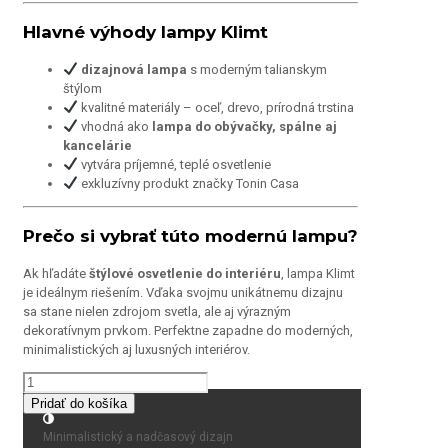
Hlavné výhody lampy Klimt
dizajnová lampa
s moderným talianskym
štýlom
kvalitné materiály – oceľ, drevo, prírodná trstina
vhodná ako
lampa do obývačky, spálne aj
kancelárie
vytvára príjemné, teplé osvetlenie
exkluzívny produkt značky Tonin Casa
Prečo si vybrať túto modernú lampu?
Ak hľadáte
štýlové osvetlenie do interiéru
, lampa Klimt
je ideálnym riešením. Vďaka svojmu unikátnemu dizajnu
sa stane nielen zdrojom svetla, ale aj výrazným
dekoratívnym prvkom. Perfektne zapadne do moderných,
minimalistických aj luxusných interiérov.
množstvo
KLIMT
Pridať do košíka
Minimalistický a nadčasový dizajn