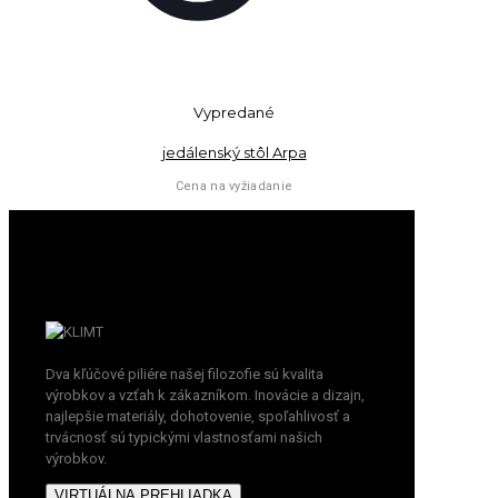
Vypredané
jedálenský stôl Arpa
Cena na vyžiadanie
Dva kľúčové piliére našej filozofie sú kvalita
výrobkov a vzťah k zákazníkom. Inovácie a dizajn,
najlepšie materiály, dohotovenie, spoľahlivosť a
trvácnosť sú typickými vlastnosťami našich
výrobkov.
VIRTUÁLNA PREHLIADKA