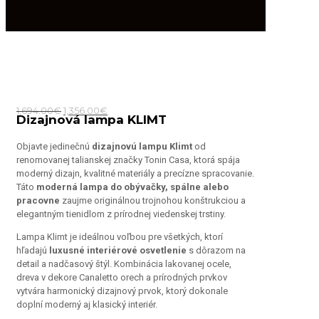
Pôvodná
Aktuálna
1,694.00
€
1,356.00
€
Dizajnová lampa KLIMT
cena
cena
bola:
je:
Objavte jedinečnú
dizajnovú lampu Klimt
od
1,694.00€.
1,356.00€.
renomovanej talianskej značky Tonin Casa, ktorá spája
moderný dizajn, kvalitné materiály a precízne spracovanie.
Táto
moderná lampa do obývačky, spálne alebo
pracovne
zaujme originálnou trojnohou konštrukciou a
elegantným tienidlom z prírodnej viedenskej trstiny.
Lampa Klimt je ideálnou voľbou pre všetkých, ktorí
hľadajú
luxusné interiérové osvetlenie
s dôrazom na
detail a nadčasový štýl. Kombinácia lakovanej ocele,
dreva v dekore Canaletto orech a prírodných prvkov
vytvára harmonický dizajnový prvok, ktorý dokonale
doplní moderný aj klasický interiér.