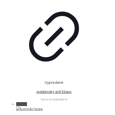
Vypredané
jedálenský stôl Eliseo
Cena na vyžiadanie
V zľave