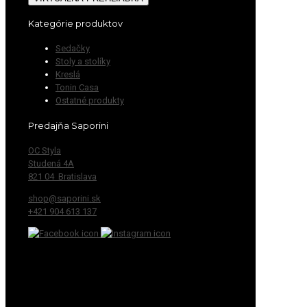
Kategórie produktov
Sedačky
Stoly a stolíky
Kreslá
Tonin Casa
Ostatné produkty
Predajňa Saporini
OC Styla
Studená 4A
821 04 Bratislava
shop@saporini.sk
+421 904 613 137