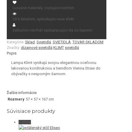
Luxusné materiály, zvyšujúce komfort
Cit k detailom, spôsobujúci wow efekt
Exkluzívni návrhári spolupracujúci iba so Saporini
Kategórie:
Sklad
,
Svietidlá
,
SVIETIDLÁ
,
TOVAR SKLADOM
Značky:
dizajnové svietidlá
KLIMT
svietidlá
Popis
Lampa Klimt vynikajú svojou elegantnou oceľovou
lakovanou konštrukciou a tienidlom Vienna Straw do
obývačky s nesporným šarmom.
Ďalšie informácie
Rozmery
57 × 57 × 167 cm
Súvisiace produkty
V zľave