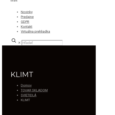
Novinky
Predajne
GDPR
Kontakt
Virtuálna prehliadka
✕
KLIMT
Domov
TOVAR SKLADOM
SVIETIDLÁ
KLIMT