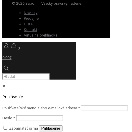
© 2026 Saporini. Všetky práva vyhradené.
Novinky
Predajne
GDPR
Kontakt
Virtuálna prehliadka
0
0.00€
✕
Prihlásenie
Používateľské meno alebo e-mailová adresa
*
Heslo
*
Zapamätať si ma
Prihlásenie