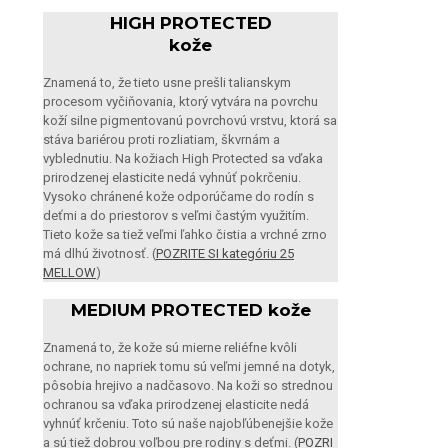
HIGH PROTECTED
kože
Znamená to, že tieto usne prešli talianskym
procesom vyčiňovania, ktorý vytvára na povrchu
koží silne pigmentovanú povrchovú vrstvu, ktorá sa
stáva bariérou proti rozliatiam, škvrnám a
vyblednutiu. Na kožiach High Protected sa vďaka
prirodzenej elasticite nedá vyhnúť pokrčeniu.
Vysoko chránené kože odporúčame do rodín s
deťmi a do priestorov s veľmi častým využitím.
Tieto kože sa tiež veľmi ľahko čistia a vrchné zrno
má dlhú životnosť. (
POZRITE SI kategóriu 25
MELLOW
)
MEDIUM PROTECTED kože
Znamená to, že kože sú mierne reliéfne kvôli
ochrane, no napriek tomu sú veľmi jemné na dotyk,
pôsobia hrejivo a nadčasovo. Na koži so strednou
ochranou sa vďaka prirodzenej elasticite nedá
vyhnúť krčeniu. Toto sú naše najobľúbenejšie kože
a sú tiež dobrou voľbou pre rodiny s deťmi. (
POZRI