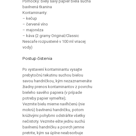
bavlnená tkanina
Kontaminanty:
– kečup
– červené víno
– majonéza
– káva (2 gramy Original/Classic
Nescafe rozpustené v 100 ml vriacej
vody)
Postup čistenia
Po vystavení kontaminantu vysajte
prebytočnú tekutinu suchou bielou
savou handričkou, kým nezaznamenáte
žiadny prenos kontaminantov z povrchu
bieleho savého papiera (v prípade
potreby papier vymeňte);
Vezmite bielu mierne navlhčenú (nie
mokrú) bavlnenú handričku, potom
krúživými pohybmi odstráňte všetky
nečistoty. Vezmite ešte jednu suchú
bavlnenú handričku a povrch jemne
pretrite, kým sa úplne neabsorbuje
vlhkosť