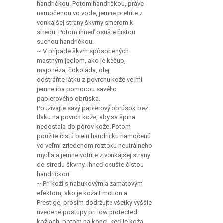
namočenou vo vode, jemne pretrite z
vonkajšej strany škvrny smerom k
stredu. Potom ihneď osušte čistou
suchou handričkou.
~ V prípade škvŕn spôsobených
mastným jedlom, ako je kečup,
majonéza, čokoláda, olej:
odstráňte látku z povrchu kože veľmi
jemne iba pomocou savého
papierového obrúska.
Používajte savý papierový obrúsok bez
tlaku na povrch kože, aby sa špina
nedostala do pórov kože. Potom
použite čistú bielu handričku namočenú
vo veľmi zriedenom roztoku neutrálneho
mydla a jemne votrite z vonkajšej strany
do stredu škvrny. Ihneď osušte čistou
handričkou.
~ Pri koži s nabukovým a zamatovým
efektom, ako je koža Emotion a
Prestige, prosím dodržujte všetky vyššie
uvedené postupy pri low protected
kožiach, potom na konci, keď je koža
vyčistená a suchá, veľmi jemne pretrite