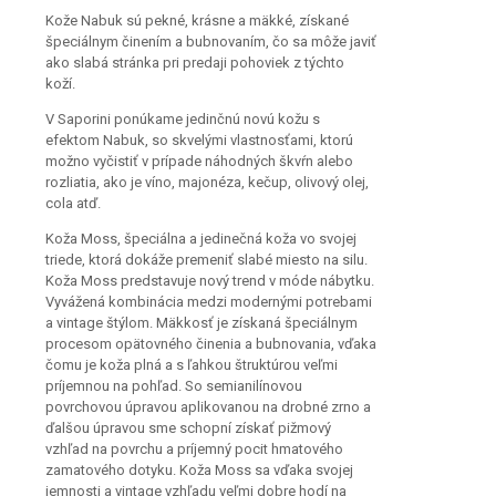
Kože Nabuk sú pekné, krásne a mäkké, získané
špeciálnym činením a bubnovaním, čo sa môže javiť
ako slabá stránka pri predaji pohoviek z týchto
koží.
V Saporini ponúkame jedinčnú novú kožu s
efektom Nabuk, so skvelými vlastnosťami, ktorú
možno vyčistiť v prípade náhodných škvŕn alebo
rozliatia, ako je víno, majonéza, kečup, olivový olej,
cola atď.
Koža Moss, špeciálna a jedinečná koža vo svojej
triede, ktorá dokáže premeniť slabé miesto na silu.
Koža Moss predstavuje nový trend v móde nábytku.
Vyvážená kombinácia medzi modernými potrebami
a vintage štýlom. Mäkkosť je získaná špeciálnym
procesom opätovného činenia a bubnovania, vďaka
čomu je koža plná a s ľahkou štruktúrou veľmi
príjemnou na pohľad. So semianilínovou
povrchovou úpravou aplikovanou na drobné zrno a
ďalšou úpravou sme schopní získať pižmový
vzhľad na povrchu a príjemný pocit hmatového
zamatového dotyku. Koža Moss sa vďaka svojej
jemnosti a vintage vzhľadu veľmi dobre hodí na