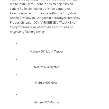
má hrúbku 2 mm. Jedna z našich najhrubších
variant kože. Jemná na dotyk so zamatovou
farebnou variáciou. Ideálna voľba pre ľudí, ktorí
oceňujú rafinovanú eleganciu prírodných interiérov.
Proces čistenia 100% VYROBENÉ V TALIANSKU.
Farby zobrazené na obrazovke sa môžu líšiť od
originálnej koženej vzorky
Nature 601 Light Taupe
Nature 604 Oyster
Nature 606 Grey
Nature 607 Marble