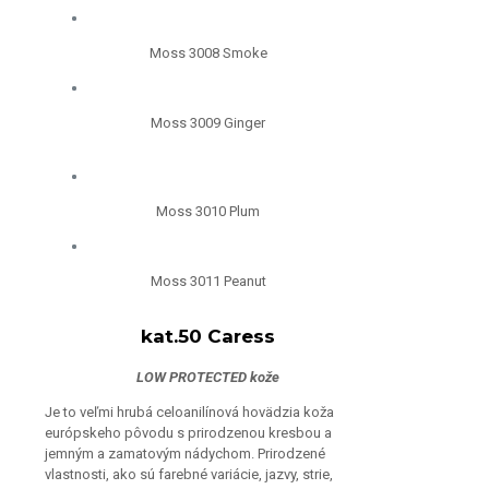
Moss 3008 Smoke
Moss 3009 Ginger
Moss 3010 Plum
Moss 3011 Peanut
kat.50 Caress
LOW PROTECTED kože
Je to veľmi hrubá celoanilínová hovädzia koža
európskeho pôvodu s prirodzenou kresbou a
jemným a zamatovým nádychom. Prirodzené
vlastnosti, ako sú farebné variácie, jazvy, strie,