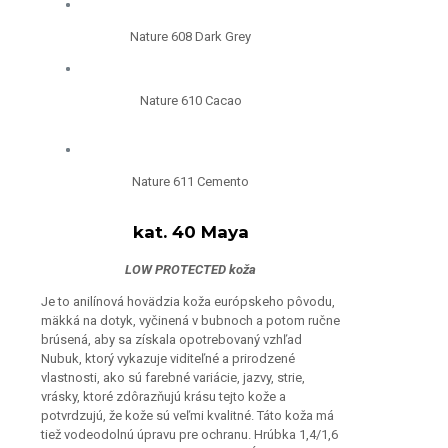
Nature 608 Dark Grey
Nature 610 Cacao
Nature 611 Cemento
kat. 40 Maya
LOW PROTECTED koža
Je to anilínová hovädzia koža európskeho pôvodu,
mäkká na dotyk, vyčinená v bubnoch a potom ručne
brúsená, aby sa získala opotrebovaný vzhľad
Nubuk, ktorý vykazuje viditeľné a prirodzené
vlastnosti, ako sú farebné variácie, jazvy, strie,
vrásky, ktoré zdôrazňujú krásu tejto kože a
potvrdzujú, že kože sú veľmi kvalitné. Táto koža má
tiež vodeodolnú úpravu pre ochranu. Hrúbka 1,4/1,6