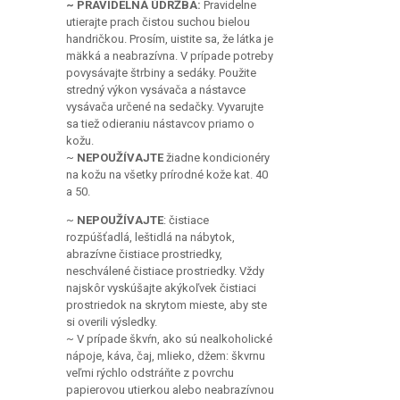
utierajte prach čistou suchou bielou
handričkou. Prosím, uistite sa, že látka je
mäkká a neabrazívna. V prípade potreby
povysávajte štrbiny a sedáky. Použite
stredný výkon vysávača a nástavce
vysávača určené na sedačky. Vyvarujte
sa tiež odieraniu nástavcov priamo o
kožu.
~
NEPOUŽÍVAJTE
žiadne kondicionéry
na kožu na všetky prírodné kože kat. 40
a 50.
~
NEPOUŽÍVAJTE
: čistiace
rozpúšťadlá, leštidlá na nábytok,
abrazívne čistiace prostriedky,
neschválené čistiace prostriedky. Vždy
najskôr vyskúšajte akýkoľvek čistiaci
prostriedok na skrytom mieste, aby ste
si overili výsledky.
~ V prípade škvŕn, ako sú nealkoholické
nápoje, káva, čaj, mlieko, džem: škvrnu
veľmi rýchlo odstráňte z povrchu
papierovou utierkou alebo neabrazívnou
handričkou. Potom handričkou, práve