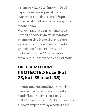
Talianske kože sú známe tým, že sú
najlepšie na svete, pokiaľ ide o
trvanlivosť a odolnosť, pretože pri
správnej starostlivosti a čistení vydržia
mnoho rokov.
V prvom rade, prosím, chráňte svoju
koženú pohovku tým, že sa vyhýbate
priamemu slnečnému žiareniu alebo
žiareniu z lámp, pretože to spôsobí
vyblednutie farieb. Pohovku tiež
umiestnite aspoň 50 cm od zdrojov
tepla, ako sú ohrievače alebo radiátory.
HIGH a MEDIUM
PROTECTED kože (kat.
25, kat. 35 a kat. 38)
~ PRAVIDELNÁ ÚDRŽBA:
Pravidelne
utierajte prach čistou suchou bielou
handričkou. Prosím, uistite sa, že je
mäkká a neabrazívna. V prípade potreby
aj povysávajete štrbiny a sedciu časť
pohovky. Použite stredný výkon