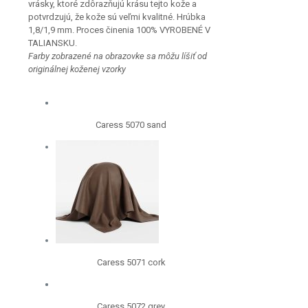
vrásky, ktoré zdôrazňujú krásu tejto kože a
potvrdzujú, že kože sú veľmi kvalitné. Hrúbka
1,8/1,9 mm. Proces činenia 100% VYROBENÉ V
TALIANSKU.
Farby zobrazené na obrazovke sa môžu líšiť od
originálnej koženej vzorky
Caress 5070 sand
Caress 5071 cork
Caress 5072 grey