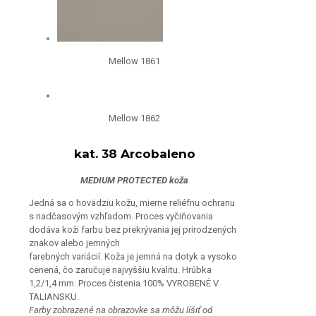
Mellow 1861
Mellow 1862
kat. 38 Arcobaleno
MEDIUM PROTECTED koža
Jedná sa o hovädziu kožu, mierne reliéfnu ochranu
s nadčasovým vzhľadom. Proces vyčiňovania
dodáva koži farbu bez prekrývania jej prirodzených
znakov alebo jemných
farebných variácií. Koža je jemná na dotyk a vysoko
cenená, čo zaručuje najvyššiu kvalitu. Hrúbka
1,2/1,4 mm. Proces čistenia 100% VYROBENÉ V
TALIANSKU.
Farby zobrazené na obrazovke sa môžu líšiť od