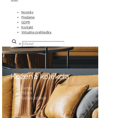
Novinky
Predajne
GDPR
Kontakt
Virtuálna prehliadka
✕
Kožená kolekcia
Domov
Poťahy
Kožená kolekcia