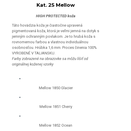
Kat. 25 Mellow
HIGH PROTECTED koža
Táto hovädzia koža je čiastočne upravená
pigmentovaná koža, ktorá je veľmi jemná na dotyk s
jemným ochranným povlakom. Je to hrubá koža s
rovnomernou farbou a vlastnou individuálnou
osobnosťou. Hrúbka 1,6 mm. Proces činenia 100%
VYROBENÉ V TALIANSKU.
Farby zobrazené na obrazovke sa môžu líšiť od
originálnej koženej vzorky
Mellow 1850 Glacier
Mellow 1851 Cherry
Mellow 1852 Ocean