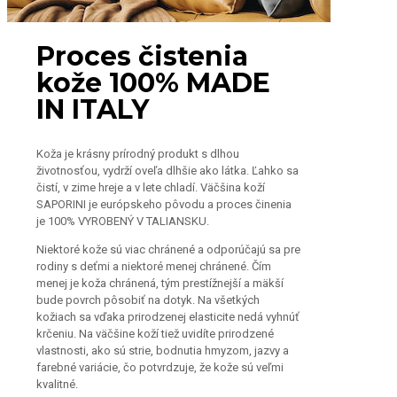
Proces čistenia
kože 100% MADE
IN ITALY
Koža je krásny prírodný produkt s dlhou
životnosťou, vydrží oveľa dlhšie ako látka. Ľahko sa
čistí, v zime hreje a v lete chladí. Väčšina koží
SAPORINI je európskeho pôvodu a proces činenia
je 100% VYROBENÝ V TALIANSKU.
Niektoré kože sú viac chránené a odporúčajú sa pre
rodiny s deťmi a niektoré menej chránené. Čím
menej je koža chránená, tým prestížnejší a mäkší
bude povrch pôsobiť na dotyk. Na všetkých
kožiach sa vďaka prirodzenej elasticite nedá vyhnúť
krčeniu. Na väčšine koží tiež uvidíte prirodzené
vlastnosti, ako sú strie, bodnutia hmyzom, jazvy a
farebné variácie, čo potvrdzuje, že kože sú veľmi
kvalitné.