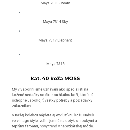
Maya 7313 Steam
Maya 7314 Sky
Maya 7317 Elephant
Maya 7318
kat. 40 koža MOSS
My v Saporini sme uznávaní ako špecialisti na
kožené sedačky so širokou škálou koží, ktoré sú
schopné uspokojiť všetky potreby a požiadavky
zákazníkov.
V našej kolekcii nájdete aj exkluzívnu kožu Nabuk
vo vintage štýle, veľmi jemnú na dotyk s hlbokými a
teplými farbami, nový trend v nábytkárskej móde.