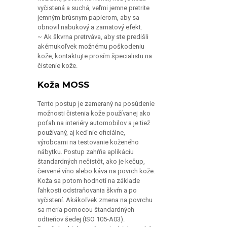
jemným brúsnym papierom, aby sa
obnovil nabukový a zamatový efekt.
~ Ak škvrna pretrváva, aby ste predišli
akémukoľvek možnému poškodeniu
kože, kontaktujte prosím špecialistu na
čistenie kože.
Koža MOSS
Tento postup je zameraný na posúdenie
možnosti čistenia kože používanej ako
poťah na interiéry automobilov a je tiež
používaný, aj keď nie oficiálne,
výrobcami na testovanie koženého
nábytku. Postup zahŕňa aplikáciu
štandardných nečistôt, ako je kečup,
červené víno alebo káva na povrch kože.
Koža sa potom hodnotí na základe
ľahkosti odstraňovania škvŕn a po
vyčistení. Akákoľvek zmena na povrchu
sa meria pomocou štandardných
odtieňov šedej (ISO 105-A03).
Pomôcky: biely savý papier biela suchá