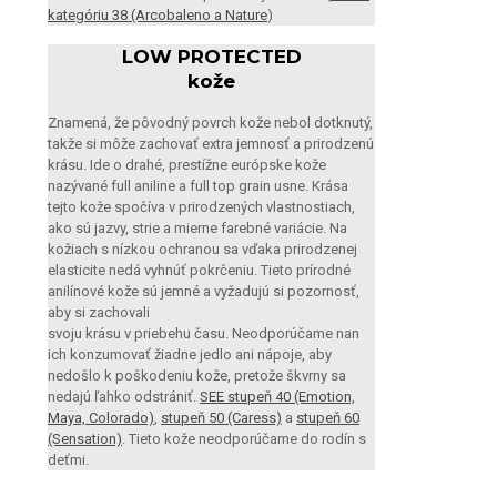
kategóriu 38 (Arcobaleno a Nature
)
LOW PROTECTED
kože
Znamená, že pôvodný povrch kože nebol dotknutý,
takže si môže zachovať extra jemnosť a prirodzenú
krásu. Ide o drahé, prestížne európske kože
nazývané full aniline a full top grain usne. Krása
tejto kože spočíva v prirodzených vlastnostiach,
ako sú jazvy, strie a mierne farebné variácie. Na
kožiach s nízkou ochranou sa vďaka prirodzenej
elasticite nedá vyhnúť pokrčeniu. Tieto prírodné
anilínové kože sú jemné a vyžadujú si pozornosť,
aby si zachovali
svoju krásu v priebehu času. Neodporúčame nan
ich konzumovať žiadne jedlo ani nápoje, aby
nedošlo k poškodeniu kože, pretože škvrny sa
nedajú ľahko odstrániť.
SEE stupeň 40 (Emotion,
Maya, Colorado)
,
stupeň 50 (Caress)
a
stupeň 60
(Sensation)
. Tieto kože neodporúčame do rodín s
deťmi.