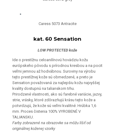
Caress 5073 Antracite
kat. 60 Sensation
LOW PROTECTED kože
Ide o prestížnu celoanilínovú hovädziu kožu
európskeho pôvodu s prírodnou kresbou a na pocit
veľmi jemnou až hodvábnou. Suroviny na výrobu
tejto prestížnej kože sú obmedzené, a preto je
Sensation považovaná za najlepšiu kožu najvyššej
kvality dostupnú na talianskom trhu.
Prirodzené vlastnosti, ako sú farebné variácie, jazvy,
strie, vrásky, ktoré zdôrazňujú krásu tejto kože a
potvrdzujú, že kože sú veľmi kvalitné. Hrúbka 1,6
mm. Proces čistenia 100% VYROBENÉ V
TALIANSKU.
Farby zobrazené na obrazovke sa môžu líšiť od
originálnej koženej vzorky