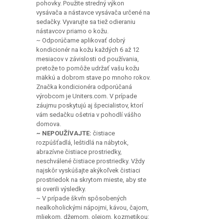
vysávača a nástavce vysávača určené na
sedačky. Vyvarujte sa tiež odieraniu
nástavcov priamo o kožu.
~ Odporúčame aplikovať dobrý
kondicionér na kožu každých 6 až 12
mesiacov v závislosti od používania,
pretože to pomôže udržať vašu kožu
mäkkú a dobrom stave po mnoho rokov.
Značka kondicionéra odporúčaná
výrobcom je Uniters.com. V prípade
záujmu poskytujú aj špecialistov, ktorí
vám sedačku ošetria v pohodlí vášho
domova.
~ NEPOUŽÍVAJTE:
čistiace
rozpúšťadlá, leštidlá na nábytok,
abrazívne čistiace prostriedky,
neschválené čistiace prostriedky. Vždy
najskôr vyskúšajte akýkoľvek čistiaci
prostriedok na skrytom mieste, aby ste
si overili výsledky.
~ V prípade škvŕn spôsobených
nealkoholickými nápojmi, kávou, čajom,
mliekom, džemom, olejom, kozmetikou:
škvrnu veľmi rýchlo odstráňte z povrchu