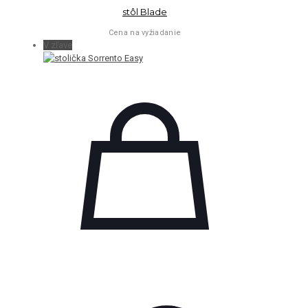
stôl Blade
Cena na vyžiadanie
V zľave