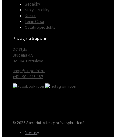
Sedačky
Stoly a stolíky
Kreslá
Tonin Casa
Ostatné produkty
Predajňa Saporini
OC Styla
Studená 4A
821 04 Bratislava
shop@saporini.sk
+421 904 613 137
© 2026 Saporini. Všetky práva vyhradené.
Novinky