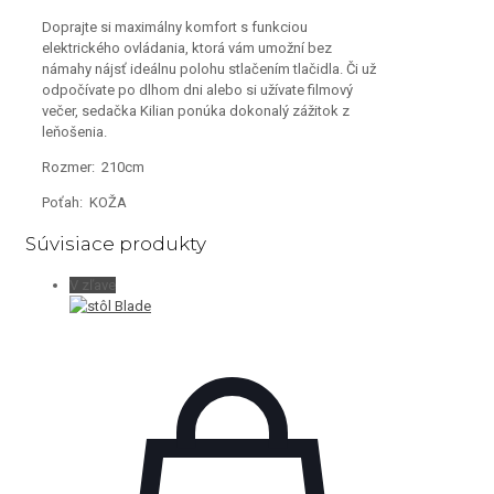
Doprajte si maximálny komfort s funkciou
elektrického ovládania, ktorá vám umožní bez
námahy nájsť ideálnu polohu stlačením tlačidla. Či už
odpočívate po dlhom dni alebo si užívate filmový
večer, sedačka Kilian ponúka dokonalý zážitok z
leňošenia.
Rozmer: 210cm
Poťah: KOŽA
Súvisiace produkty
V zľave