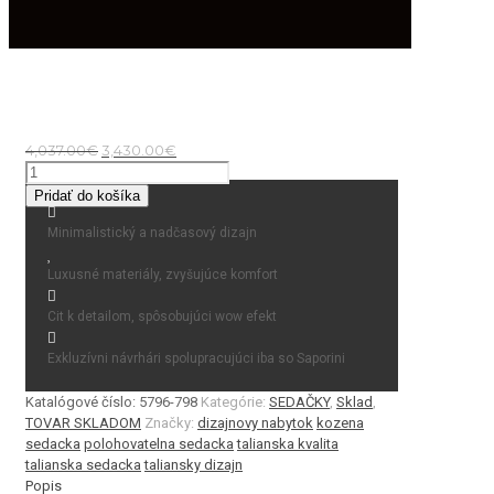
Pôvodná
Aktuálna
4,037.00
€
3,430.00
€
cena
cena
množstvo
bola:
je:
Kilian
Pridať do košíka
4,037.00€.
3,430.00€.
/
elektr.
Minimalistický a nadčasový dizajn
čierna
Luxusné materiály, zvyšujúce komfort
Cit k detailom, spôsobujúci wow efekt
Exkluzívni návrhári spolupracujúci iba so Saporini
Katalógové číslo:
5796-798
Kategórie:
SEDAČKY
,
Sklad
,
TOVAR SKLADOM
Značky:
dizajnovy nabytok
kozena
sedacka
polohovatelna sedacka
talianska kvalita
talianska sedacka
taliansky dizajn
Popis