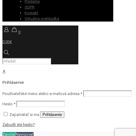
Predajne
GDPR
Kontakt
Virtuálna prehliadka
0
0.00€
✕
Prihlásenie
Používateľské meno alebo e-mailová adresa
*
Heslo
*
Zapamätať si ma
Prihlásenie
Zabudli ste heslo?
Zavolať
Navigovať