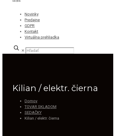
Novinky
Predajne
GDPR
Kontakt
Virtuálna prehliadka
✕
Kilian / elektr. čierna
Domov
TOVAR SKLADOM
SEDAČKY
Kilian / elektr. čierna