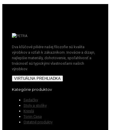
Dva kľúčové piliére našej filozofie sú kvalita
výrobkov a vzťah k zákazníkom. Inovácie a dizajn,
najlepšie materiály, dohotovenie, spoľahlivosť a
trvácnosť sú typickými vlastnosťami našich
výrobkov.
VIRTUÁLNA PREHLIADKA
Kategórie produktov
Sedačky
Stoly a stolíky
Kreslá
Tonin Casa
Ostatné produkty