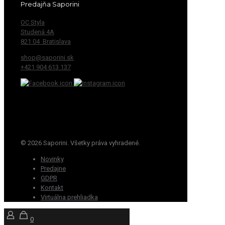
Predajňa Saporini
OC Styla
Studená 4A
821 04 Bratislava
shop@saporini.sk
+421 904 613 137
© 2026 Saporini. Všetky práva vyhradené.
Novinky
Predajne
GDPR
Kontakt
Virtuálna prehliadka
0