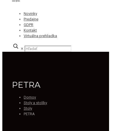
Novinky
Predajne
GDPR
Kontakt
Virtuálna prehliadka
✕
PETRA
Domov
Stoly a stolíky
Stoly
PETRA