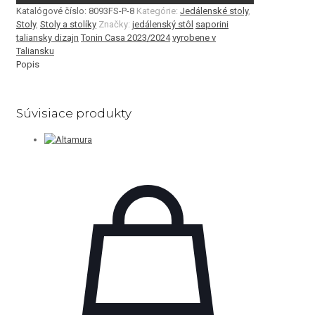
Katalógové číslo:
8093FS-P-8
Kategórie:
Jedálenské stoly
,
Stoly
,
Stoly a stolíky
Značky:
jedálenský stôl
saporini
taliansky dizajn
Tonin Casa 2023/2024
vyrobene v
Taliansku
Popis
Súvisiace produkty