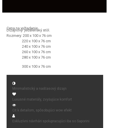
NOVINKA
Cena na vyžiadanie
Dizajnový jedálenský stôl.
Rozmery: 200 x 100 x 76 cm
220 x 100 x 76 cm
240 x 100 x 76 cm
260 x 100 x 76 cm
280 x 100 x 76 cm
300 x 100 x 76 cm
Minimalistický a nadčasový dizajn
Luxusné materiály, zvyšujúce komfort
Cit k detailom, spôsobujúci wow efekt
Exkluzívni návrhári spolupracujúci iba so Saporini