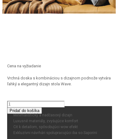
Cena na vyžiadanie
Vrchná doska s kombináciou s dizajnom podnože vytvára
ľahký a elegantný dizajn stola Wave.
množstvo
Wave
Pridať do košíka
Minimalistický a nadčasový dizajn
Luxusné materiály, zvyšujúce komfort
Cit k detailom, spôsobujúci wow efekt
Exkluzívni návrhári spolupracujúci iba so Saporini