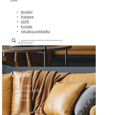
Novinky
Predajne
GDPR
Kontakt
Virtuálna prehliadka
✕
Wave
Domov
Stoly a stolíky
Stoly
Wave