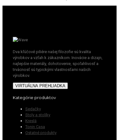
Dva kľúčové piliére našej filozofie sú kvalita
výrobkov a vzťah k zákazníkom. Inovácie a dizajn,
najlepšie materiály, dohotovenie, spoľahlivosť a
trvácnosť sú typickými vlastnosťami našich
výrobkov.
VIRTUÁLNA PREHLIADKA
Kategórie produktov
Sedačky
Stoly a stolíky
Kreslá
Tonin Casa
Ostatné produkty