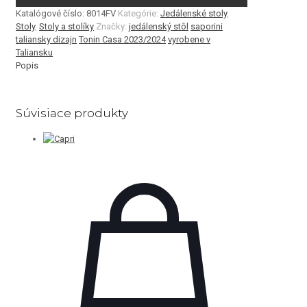
Katalógové číslo:
8014FV
Kategórie:
Jedálenské stoly
,
Stoly
,
Stoly a stolíky
Značky:
jedálenský stôl
saporini
taliansky dizajn
Tonin Casa 2023/2024
vyrobene v
Taliansku
Popis
Súvisiace produkty