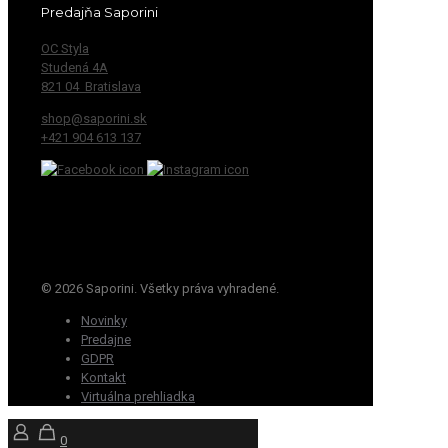
Predajňa Saporini
OC Styla
Studená 4A
821 04 Bratislava
shop@saporini.sk
+421 904 613 137
© 2026 Saporini. Všetky práva vyhradené.
Novinky
Predajne
GDPR
Kontakt
Virtuálna prehliadka
0