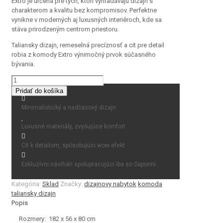
Extro je určená pre tých, ktorí vyhľadávajú dizajn s
charakterom a kvalitu bez kompromisov. Perfektne
vynikne v moderných aj luxusných interiéroch, kde sa
stáva prirodzeným centrom priestoru.
Taliansky dizajn, remeselná precíznosť a cit pre detail
robia z komody Extro výnimočný prvok súčasného
bývania.
množstvo
EXTRO
Pridať do košíka
Minimalistický a nadčasový dizajn
Luxusné materiály, zvyšujúce komfort
Cit k detailom, spôsobujúci wow efekt
Exkluzívni návrhári spolupracujúci iba so Saporini
Kategória:
Sklad
Značky:
dizajnovy nabytok
komoda
taliansky dizajn
Popis
Rozmery: 182 x 56 x 80 cm