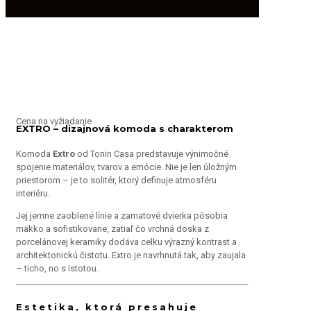
Cena na vyžiadanie
EXTRO – dizajnová komoda s charakterom
Komoda
Extro
od Tonin Casa predstavuje výnimočné
spojenie materiálov, tvarov a emócie. Nie je len úložným
priestorom – je to solitér, ktorý definuje atmosféru
interiéru.
Jej jemne zaoblené línie a zamatové dvierka pôsobia
mäkko a sofistikovane, zatiaľ čo vrchná doska z
porcelánovej keramiky dodáva celku výrazný kontrast a
architektonickú čistotu. Extro je navrhnutá tak, aby zaujala
– ticho, no s istotou.
Estetika, ktorá presahuje