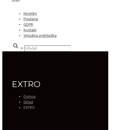
Novinky
Predajne
GDPR
Kontakt
Virtuálna prehliadka
✕
EXTRO
Domov
Sklad
EXTRO