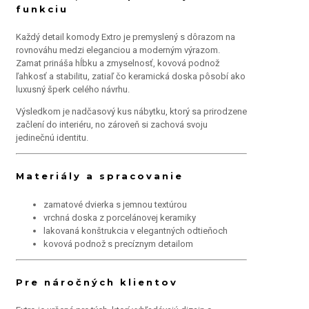
funkciu
Každý detail komody Extro je premyslený s dôrazom na
rovnováhu medzi eleganciou a moderným výrazom.
Zamat prináša hĺbku a zmyselnosť, kovová podnož
ľahkosť a stabilitu, zatiaľ čo keramická doska pôsobí ako
luxusný šperk celého návrhu.
Výsledkom je nadčasový kus nábytku, ktorý sa prirodzene
začlení do interiéru, no zároveň si zachová svoju
jedinečnú identitu.
Materiály a spracovanie
zamatové dvierka s jemnou textúrou
vrchná doska z porcelánovej keramiky
lakovaná konštrukcia v elegantných odtieňoch
kovová podnož s precíznym detailom
Pre náročných klientov