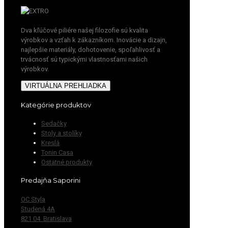
Dva kľúčové piliére našej filozofie sú kvalita
výrobkov a vzťah k zákazníkom. Inovácie a dizajn,
najlepšie materiály, dohotovenie, spoľahlivosť a
trvácnosť sú typickými vlastnosťami našich
výrobkov.
VIRTUÁLNA PREHLIADKA
Kategórie produktov
Sedačky
Stoly a stolíky
Kreslá
Tonin Casa
Ostatné produkty
Predajňa Saporini
OC Styla
Studená 4A
821 04 Bratislava