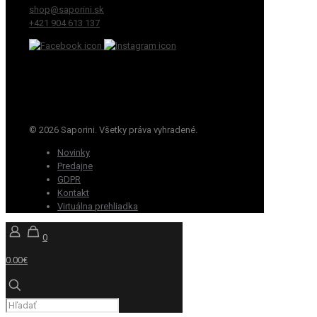
shop@saporini.sk
+421 904 613 137
© 2026 Saporini. Všetky práva vyhradené.
Novinky
Predajne
GDPR
Kontakt
Virtuálna prehliadka
0
0.00€