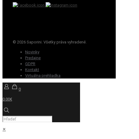
© 2026 Saporini. Všetky práva vyhradené.
Novinky
Predajne
GDPR
Kontakt
Virtuálna prehliadka
0
0.00€
✕