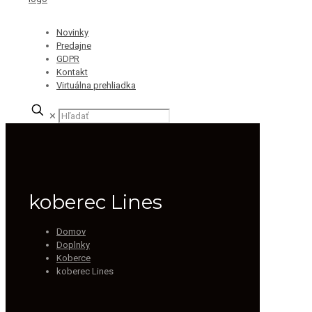
Novinky
Predajne
GDPR
Kontakt
Virtuálna prehliadka
✕
koberec Lines
Domov
Doplnky
Koberce
koberec Lines