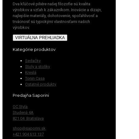
Dva kľúčové piliére našej filozofie sú kvalita
výrobkov a vzťah k zákazníkom. Inovácie a dizajn,
najlepšie materiály, dohotovenie, spoľahlivosť a
trvácnosť sú typickými vlastnosťami našich
výrobkov.
VIRTUÁLNA PREHLIADKA
Kategórie produktov
Sedačky
Stoly a stolíky
Kreslá
Tonin Casa
Ostatné produkty
Predajňa Saporini
OC Styla
Studená 4A
821 04 Bratislava
shop@saporini.sk
+421 904 613 137