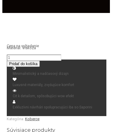
Cena na vyžiadanie
Materiál: Viskóza
množstvo
koberec
Pridať do košíka
Lines
Minimalistický a nadčasový dizajn
Luxusné materiály, zvyšujúce komfort
Cit k detailom, spôsobujúci wow efekt
Exkluzívni návrhári spolupracujúci iba so Saporini
Kategória:
Koberce
Súvisiace produkty