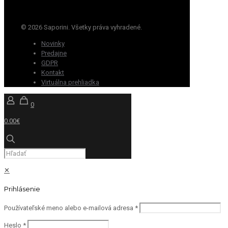
© 2026 Saporini. Všetky práva vyhradené.
Novinky
Predajne
GDPR
Kontakt
Virtuálna prehliadka
0
0.00€
✕
Prihlásenie
Používateľské meno alebo e-mailová adresa
*
Heslo
*