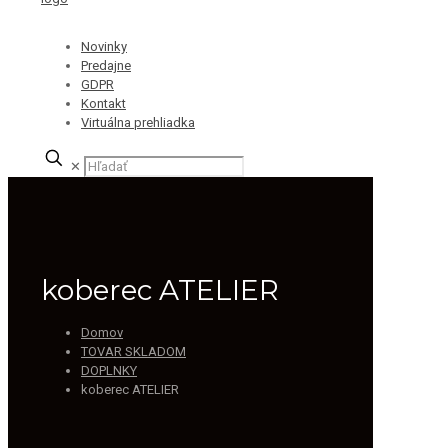
Novinky
Predajne
GDPR
Kontakt
Virtuálna prehliadka
✕
koberec ATELIER
Domov
TOVAR SKLADOM
DOPLNKY
koberec ATELIER