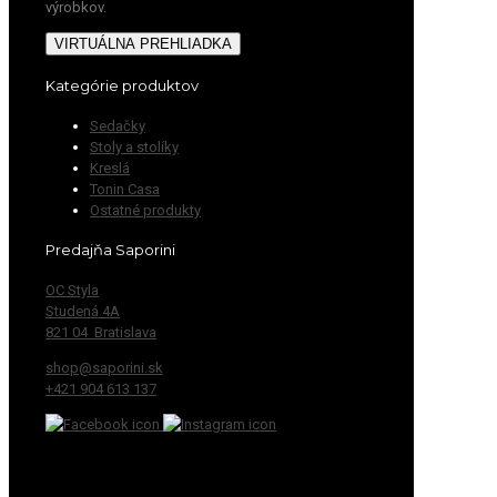
výrobkov.
VIRTUÁLNA PREHLIADKA
Kategórie produktov
Sedačky
Stoly a stolíky
Kreslá
Tonin Casa
Ostatné produkty
Predajňa Saporini
OC Styla
Studená 4A
821 04 Bratislava
shop@saporini.sk
+421 904 613 137