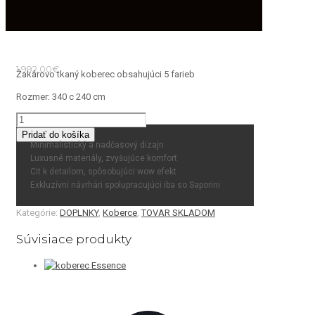
1,992.00
€
Žakárovo tkaný koberec obsahujúci 5 farieb
Rozmer: 340 c 240 cm
množstvo
koberec
Pridať do košíka
ATELIER
Minimalistický a nadčasový dizajn
Luxusné materiály, zvyšujúce komfort
Cit k detailom, spôsobujúci wow efekt
Exkluzívni návrhári spolupracujúci iba so Saporini
Kategórie:
DOPLNKY
,
Koberce
,
TOVAR SKLADOM
Súvisiace produkty