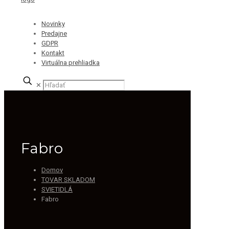
Novinky
Predajne
GDPR
Kontakt
Virtuálna prehliadka
✕
Fabro
Domov
TOVAR SKLADOM
SVIETIDLÁ
Fabro