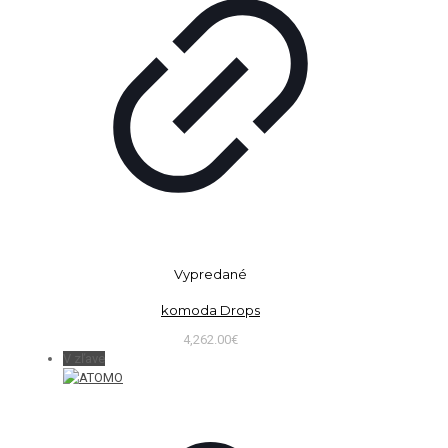
Vypredané
komoda Drops
4,262.00
€
V zľave