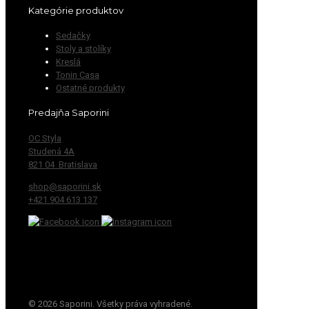
Kategórie produktov
Sedačky
Stoly a stolíky
Kreslá
Tonin Casa
Ostatné produkty
Predajňa Saporini
OC Styla
Studená 4A
821 04 Bratislava
shop@saporini.sk
+421 904 613 137
© 2026 Saporini. Všetky práva vyhradené.