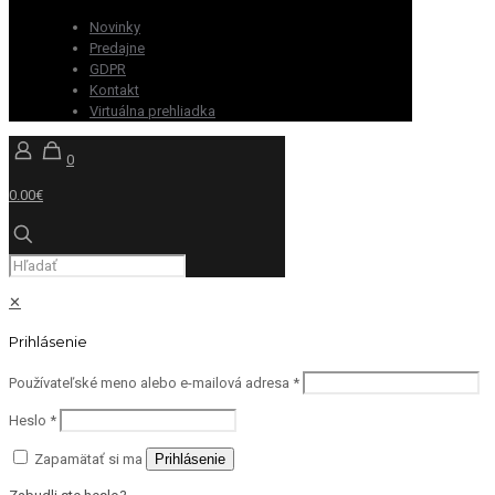
Novinky
Predajne
GDPR
Kontakt
Virtuálna prehliadka
0
0.00€
✕
Prihlásenie
Používateľské meno alebo e-mailová adresa
*
Heslo
*
Zapamätať si ma
Prihlásenie