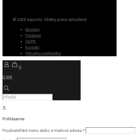
© 2026 Saporini. Všetky práva vyhradené.
Novinky
Predajne
GDPR
Kontakt
Virtuálna prehliadka
0
0.00€
✕
Prihlásenie
Používateľské meno alebo e-mailová adresa
*