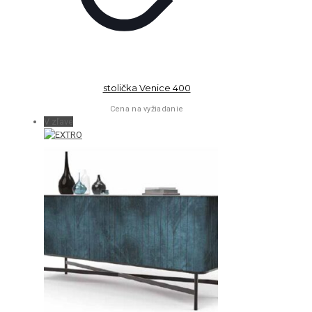
stolička Venice 400
Cena na vyžiadanie
V zľave