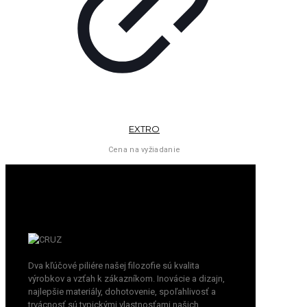
EXTRO
Cena na vyžiadanie
Dva kľúčové piliére našej filozofie sú kvalita
výrobkov a vzťah k zákazníkom. Inovácie a dizajn,
najlepšie materiály, dohotovenie, spoľahlivosť a
trvácnosť sú typickými vlastnosťami našich