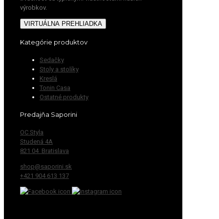
výrobkov.
VIRTUÁLNA PREHLIADKA
Kategórie produktov
Sedačky
Stoly a stolíky
Kreslá
Tonin Casa
Ostatné produkty
Predajňa Saporini
OC Styla
Studená 4A
821 04 Bratislava
shop@saporini.sk
+421 904 613 137