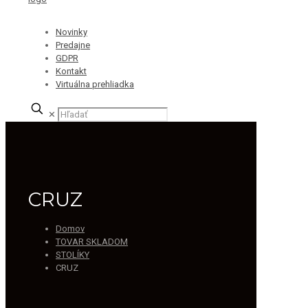
Novinky
Predajne
GDPR
Kontakt
Virtuálna prehliadka
✕
CRUZ
Domov
TOVAR SKLADOM
STOLÍKY
CRUZ