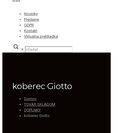
Novinky
Predajne
GDPR
Kontakt
Virtuálna prehliadka
✕
koberec Giotto
Domov
TOVAR SKLADOM
DOPLNKY
koberec Giotto