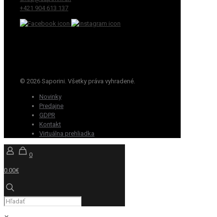
+421 904 613 137
© 2026 Saporini. Všetky práva vyhradené.
Novinky
Predajne
GDPR
Kontakt
Virtuálna prehliadka
0
0.00€