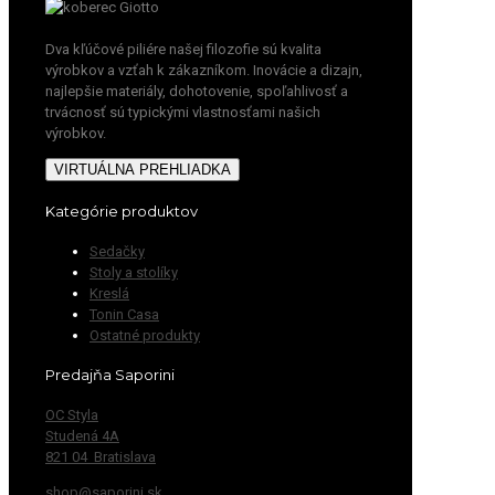
Dva kľúčové piliére našej filozofie sú kvalita
výrobkov a vzťah k zákazníkom. Inovácie a dizajn,
najlepšie materiály, dohotovenie, spoľahlivosť a
trvácnosť sú typickými vlastnosťami našich
výrobkov.
VIRTUÁLNA PREHLIADKA
Kategórie produktov
Sedačky
Stoly a stolíky
Kreslá
Tonin Casa
Ostatné produkty
Predajňa Saporini
OC Styla
Studená 4A
821 04 Bratislava
shop@saporini.sk