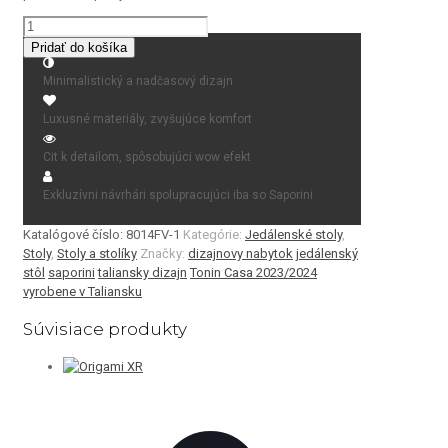
množstvo
Reverse
Pridať do košíka
Minimalistický a nadčasový dizajn
Luxusné materiály, zvyšujúce komfort
Cit k detailom, spôsobujúci wow efekt
Exkluzívni návrhári spolupracujúci iba so Saporini
Katalógové číslo:
8014FV-1
Kategórie:
Jedálenské stoly
,
Stoly
,
Stoly a stolíky
Značky:
dizajnovy nabytok
jedálenský
stôl
saporini
taliansky dizajn
Tonin Casa 2023/2024
vyrobene v Taliansku
Súvisiace produkty