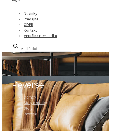
Novinky
Predajne
GDPR
Kontakt
Virtuálna prehliadka
✕
Reverse
Domov
Stoly a stolíky
Stoly
Reverse