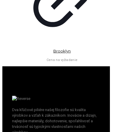
Brooklyn
Cena na vyžiadanie
Dva kľúčové piliére našej filozofie sú kvalita
výrobkov a vzťah k zákazníkom. Inovácie a dizajn,
najlepšie materiály, dohotovenie, spoľahlivosť a
trvácnosť sú typickými vlastnosťami našich