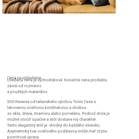
Cena na vyžiadanie
Uvedená cena je východisková. Konečná cena produktu
závisí od rozmerov
a použitých materiálov.
Stôl Reverse od talianskeho výrobcu Tonin Casa s
lakovanou oceľovou konštrukciou a doskou
zo skla, dreva, mramoru alebo porcelánu. Podnož stola je
možné otočiť opačne a stôl dostane iný charakter .
Tento elegantný stôl je vhodný do každého interiéru.
Asymetrický tvar oceľového podstavca môže mať rôzne
povrchové úpravy.