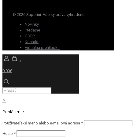
© 2026 Saporini. Všetky práva vyhradené.
Novinky
Predajne
GDPR
Kontakt
Virtuálna prehliadka
0
0.00€
✕
Prihlásenie
Používateľské meno alebo e-mailová adresa
*
Heslo
*