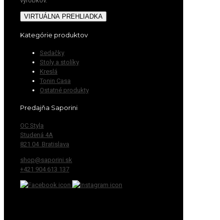
výrobkov.
VIRTUÁLNA PREHLIADKA
Kategórie produktov
Sedačky
Stoly a stolíky
Kreslá
Tonin Casa
Ostatné produkty
Predajňa Saporini
OC Styla
Studená 4A
821 04 Bratislava
shop@saporini.sk
+421 904 613 137