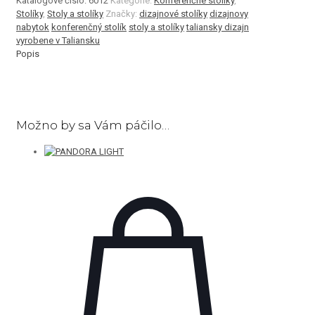
Katalógové číslo:
6012
Kategórie:
Konferenčné stolíky
,
Stolíky
,
Stoly a stolíky
Značky:
dizajnové stolíky
dizajnovy
nabytok
konferenčný stolík
stoly a stolíky
taliansky dizajn
vyrobene v Taliansku
Popis
Možno by sa Vám páčilo…