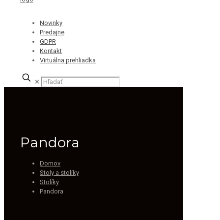
Novinky
Predajne
GDPR
Kontakt
Virtuálna prehliadka
✕
Pandora
Domov
Stoly a stolíky
Stolíky
Pandora