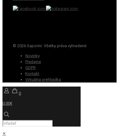
© 2026 Saporini. Všetky práva vyhradené.
Novinky
Predajne
GDPR
Kontakt
Virtuálna prehliadka
0
0.00€
✕