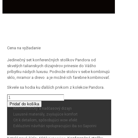
Cena na vyžiadanie
Jedinečný set konferenčných stolíkov Pandora od
skvelých talianskych dizajnérov prinesie do Vášho
príbytku nádych luxusu. Podnože stolov v sebe kombinujú
sklo, mramor a drevo a je možné ich farebne kombinovať.
Skvele sa hodia ku ďalších prvkom z kolekcie Pandora.
množstvo
Pandora
Pridať do košíka
Minimalistický a nadčasový dizajn
Luxusné materiály, zvyšujúce komfort
Cit k detailom, spôsobujúci wow efekt
Exkluzívni návrhári spolupracujúci iba so Saporini