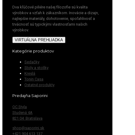
Dva kľúčové piliére našej filozofie sú kvalita
výrobkov a vzťah k zákazníkom. Inovácie a dizajn,
najlepšie materiály, dohotovenie, spoľahlivosť a
trvácnosť sú typickými vlastnosťami našich
výrobkov.
VIRTUÁLNA PREHLIADKA
Kategórie produktov
Sedačky
Stoly a stolíky
Kreslá
Tonin Casa
Ostatné produkty
Predajňa Saporini
OC Styla
Studená 4A
821 04 Bratislava
shop@saporini.sk
+421 904 613 137