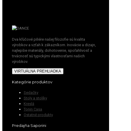
Dva kľúčové piliére našej filozofie sú kvalita
výrobkov a vzťah k zákazníkom. Inovácie a dizajn,
najlepšie materiály, dohotovenie, spoľahlivosť a
trvácnosť sú typickými vlastnosťami našich
výrobkov.
VIRTUÁLNA PREHLIADKA
Kategórie produktov
Sedačky
Stoly a stolíky
Kreslá
Tonin Casa
Ostatné produkty
Predajňa Saporini