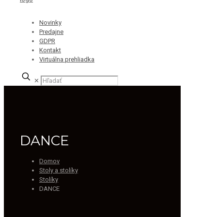
Novinky
Predajne
GDPR
Kontakt
Virtuálna prehliadka
✕
DANCE
Domov
Stoly a stolíky
Stolíky
DANCE