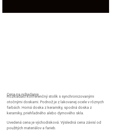
Cena na vyžiadanie
Rozkladací konferenčný stolík s synchronizovanými
otočnými doskami. Podnož je z lakovanej ocele v rôznych
farbách. Horná doska z keramiky, spodná doska z
keramiky, priehľadného alebo dymového skla.
Uvedená cena je východisková. Výsledná cena závisí od
použitých materiálov a farieb.