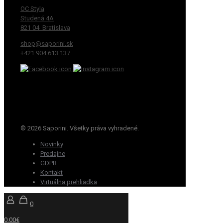
OC Styla
Studená 4A
821 04 Bratislava
shop@saporini.sk
+421 904 613 137
© 2026 Saporini. Všetky práva vyhradené.
Novinky
Predajne
GDPR
Kontakt
Virtuálna prehliadka
0
0.00€