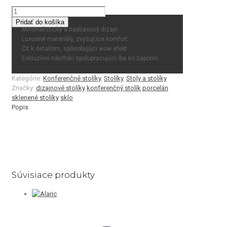
množstvo
DANCE
Pridať do košíka
Minimalistický a nadčasový dizajn
Luxusné materiály, zvyšujúce komfort
Cit k detailom, spôsobujúci wow efekt
Exkluzívni návrhári spolupracujúci iba so Saporini
Kategórie:
Konferenčné stolíky
,
Stolíky
,
Stoly a stolíky
Značky:
dizajnové stolíky
konferenčný stolík
porcelán
sklenené stolíky
sklo
Popis
Súvisiace produkty