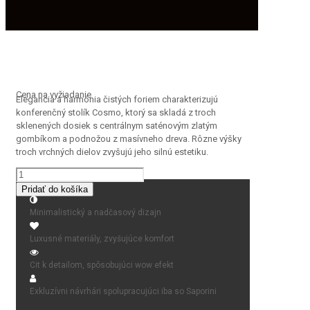
Cena na vyžiadanie
Elegancia a harmónia čistých foriem charakterizujú
konferenčný stolík Cosmo, ktorý sa skladá z troch
sklenených dosiek s centrálnym saténovým zlatým
gombíkom a podnožou z masívneho dreva. Rôzne výšky
troch vrchných dielov zvyšujú jeho silnú estetiku.
množstvo
Cosmo
Pridať do košíka
Minimalistický a nadčasový dizajn
Luxusné materiály, zvyšujúce komfort
Cit k detailom, spôsobujúci wow efekt
Exkluzívni návrhári spolupracujúci iba so Saporini