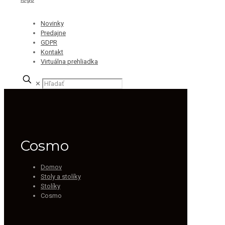
Novinky
Predajne
GDPR
Kontakt
Virtuálna prehliadka
✕
Cosmo
Domov
Stoly a stolíky
Stolíky
Cosmo