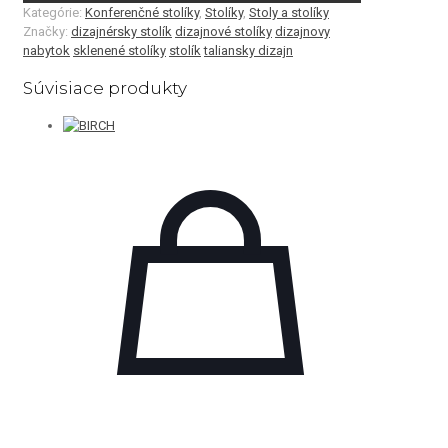
Kategórie:
Konferenčné stolíky
,
Stolíky
,
Stoly a stolíky
Značky:
dizajnérsky stolík
dizajnové stolíky
dizajnovy
nabytok
sklenené stolíky
stolík
taliansky dizajn
Súvisiace produkty