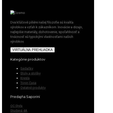
Dva kľúčové piliére našej filozofie sú kvalita
výrobkov a vzťah k zákazníkom. Inovácie a dizajn,
najlepšie materiály, dohotovenie, spoľahlivosť a
trvácnosť sú typickými vlastnosťami našich
výrobkov.
VIRTUÁLNA PREHLIADKA
Kategórie produktov
Sedačky
Stoly a stolíky
Kreslá
Tonin Casa
Ostatné produkty
Predajňa Saporini
OC Styla
Studená 4A