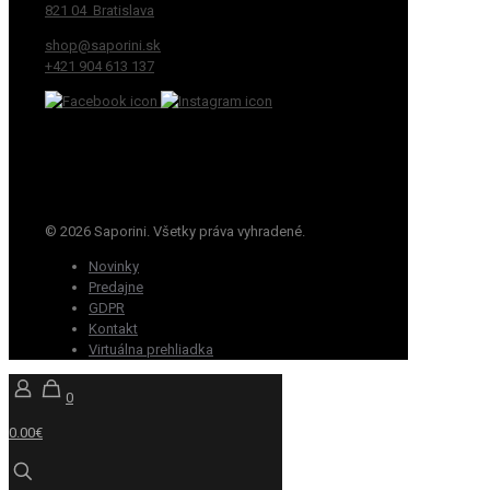
821 04 Bratislava
shop@saporini.sk
+421 904 613 137
© 2026 Saporini. Všetky práva vyhradené.
Novinky
Predajne
GDPR
Kontakt
Virtuálna prehliadka
0
0.00€