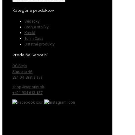
Kategórie produktov
Sedačky
Stoly a stolíky
Kreslá
Tonin Casa
Ostatné produkty
Predajňa Saporini
OC Styla
Studená 4A
821 04 Bratislava
shop@saporini.sk
+421 904 613 137