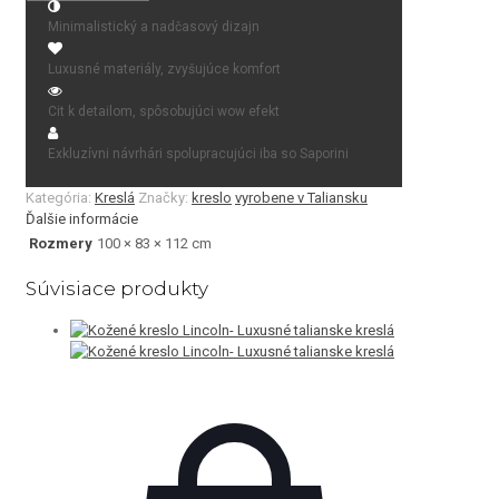
Minimalistický a nadčasový dizajn
Luxusné materiály, zvyšujúce komfort
Cit k detailom, spôsobujúci wow efekt
Exkluzívni návrhári spolupracujúci iba so Saporini
Kategória:
Kreslá
Značky:
kreslo
vyrobene v Taliansku
Ďalšie informácie
Rozmery
100 × 83 × 112 cm
Súvisiace produkty