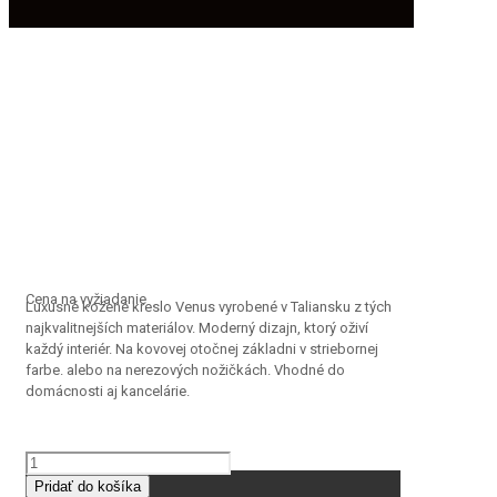
Cena na vyžiadanie
Luxusné kožené kreslo Venus vyrobené v Taliansku z tých
najkvalitnejších materiálov. Moderný dizajn, ktorý oživí
každý interiér. Na kovovej otočnej základni v striebornej
farbe. alebo na nerezových nožičkách. Vhodné do
domácnosti aj kancelárie.
množstvo
VENUS
Pridať do košíka