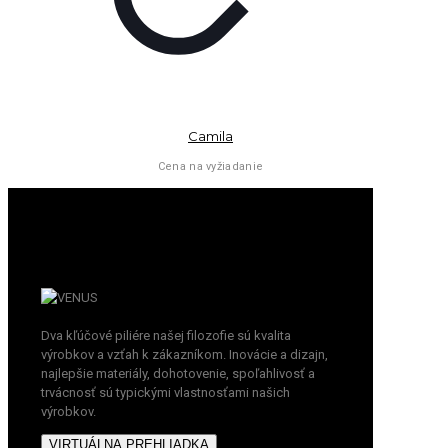
Camila
Cena na vyžiadanie
Dva kľúčové piliére našej filozofie sú kvalita
výrobkov a vzťah k zákazníkom. Inovácie a dizajn,
najlepšie materiály, dohotovenie, spoľahlivosť a
trvácnosť sú typickými vlastnosťami našich
výrobkov.
VIRTUÁLNA PREHLIADKA