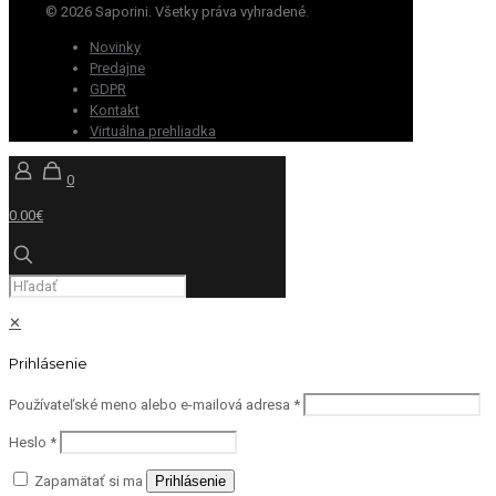
© 2026 Saporini. Všetky práva vyhradené.
Novinky
Predajne
GDPR
Kontakt
Virtuálna prehliadka
0
0.00€
✕
Prihlásenie
Používateľské meno alebo e-mailová adresa
*
Heslo
*
Zapamätať si ma
Prihlásenie