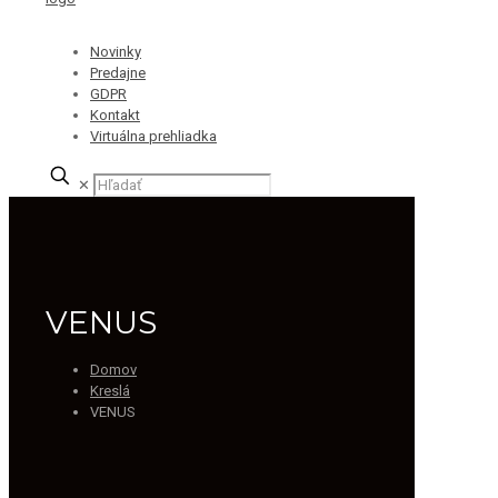
Novinky
Predajne
GDPR
Kontakt
Virtuálna prehliadka
✕
VENUS
Domov
Kreslá
VENUS