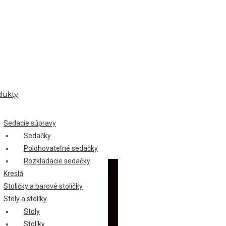
dukty
Sedacie súpravy
Sedačky
Polohovateľné sedačky
Rozkladacie sedačky
Kreslá
Stoličky a barové stoličky
Stoly a stolíky
Stoly
Stolíky