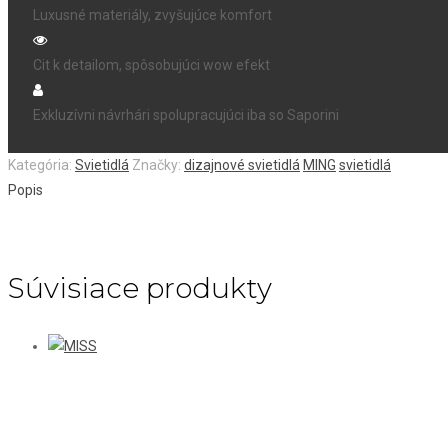
Luxusné materiály, zvyšujúce komfort
Cit k detailom, spôsobujúci wow efekt
Exkluzívni návrhári spolupracujúci iba so Saporini
Kategória:
Svietidlá
Značky:
dizajnové svietidlá
MING
svietidlá
Popis
Súvisiace produkty