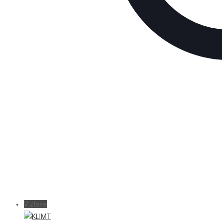
V zľave