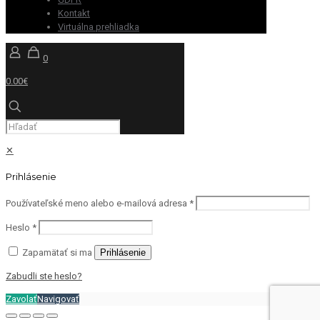
Kontakt
Virtuálna prehliadka
0
0.00€
✕
Prihlásenie
Používateľské meno alebo e-mailová adresa
*
Heslo
*
Zapamätať si ma
Prihlásenie
Zabudli ste heslo?
Zavolať
Navigovať