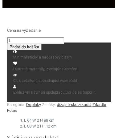
Cena na vyžiadanie
množstvo
zrkadlo
Pridať do košíka
BELTY
Minimalistický a nadčasový dizajn
Luxusné materiály, zvyšujúce komfort
Cit k detailom, spôsobujúci wow efekt
Exkluzívni návrhári spolupracujúci iba so Saporini
Kategória:
Doplnky
Značky:
dizajnérske zrkadlá
Zrkadlo
Popis
L 64 W 2 H 88 cm
L 88 W 2 H 112 cm
Súvisiace produkty