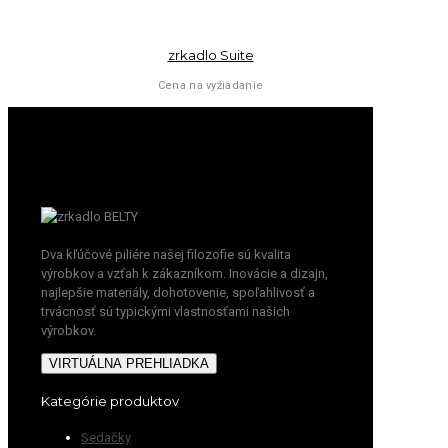
zrkadlo Suite
Cena na vyžiadanie
Dva kľúčové piliére našej filozofie sú kvalita
výrobkov a vzťah k zákazníkom. Inovácie a dizajn,
najlepšie materiály, dohotovenie, spoľahlivosť a
trvácnosť sú typickými vlastnosťami našich
výrobkov.
VIRTUÁLNA PREHLIADKA
Kategórie produktov
Sedačky