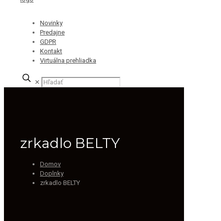
Novinky
Predajne
GDPR
Kontakt
Virtuálna prehliadka
✕
zrkadlo BELTY
Domov
Doplnky
zrkadlo BELTY