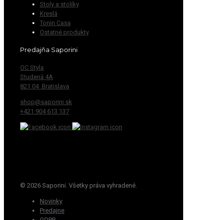
Stoly a stolíky
Kreslá
Tonin Casa
Ostatné produkty
Predajňa Saporini
OC Styla
Studená 4A
821 04 Bratislava
shop@saporini.sk
+421 904 613 137
© 2026 Saporini. Všetky práva vyhradené.
Novinky
Predajne
GDPR