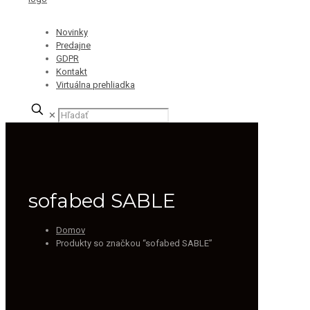
Novinky
Predajne
GDPR
Kontakt
Virtuálna prehliadka
✕
sofabed SABLE
Domov
Produkty so značkou “sofabed SABLE”