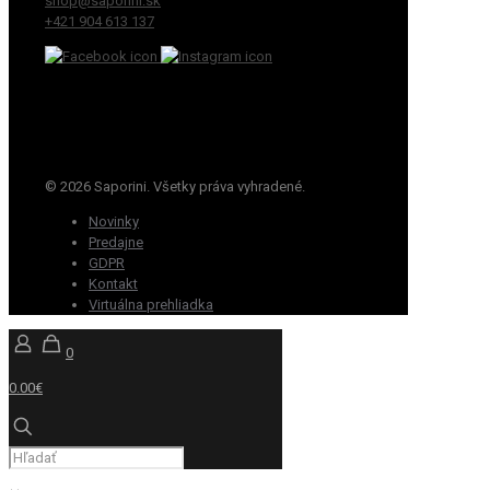
shop@saporini.sk
+421 904 613 137
© 2026 Saporini. Všetky práva vyhradené.
Novinky
Predajne
GDPR
Kontakt
Virtuálna prehliadka
0
0.00€