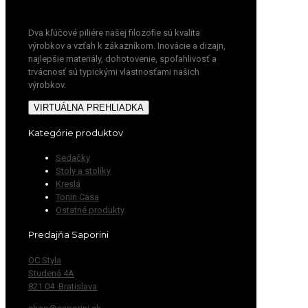
Dva kľúčové piliére našej filozofie sú kvalita
výrobkov a vzťah k zákazníkom. Inovácie a dizajn,
najlepšie materiály, dohotovenie, spoľahlivosť a
trvácnosť sú typickými vlastnosťami našich
výrobkov.
VIRTUÁLNA PREHLIADKA
Kategórie produktov
Sedačky
Stoly a stolíky
Kreslá
Tonin Casa
Ostatné produkty
Predajňa Saporini
OC Styla
Studená 4A
821 04 Bratislava