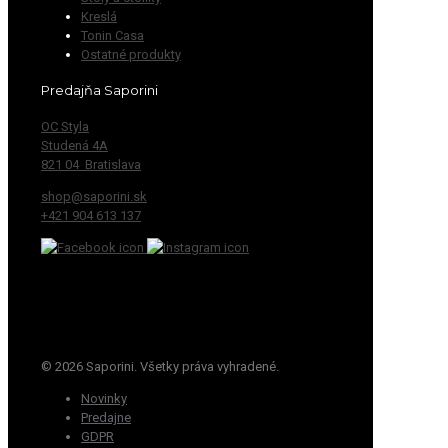
Kreslá
Tonin Casa
Ostatné produkty
Predajňa Saporini
OC Styla
Studená 4A
821 04 Bratislava
shop@saporini.sk
+421 904 613 137
© 2026 Saporini. Všetky práva vyhradené.
Novinky
Predajne
GDPR