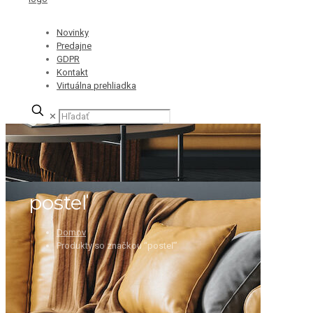
Novinky
Predajne
GDPR
Kontakt
Virtuálna prehliadka
✕
posteľ
Domov
Produkty so značkou “posteľ”