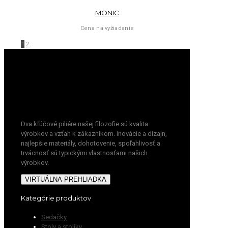
MONIC
Cena na vyžiadanie
1
2
Dva kľúčové piliére našej filozofie sú kvalita
výrobkov a vzťah k zákazníkom. Inovácie a dizajn,
najlepšie materiály, dohotovenie, spoľahlivosť a
trvácnosť sú typickými vlastnosťami našich
výrobkov.
VIRTUÁLNA PREHLIADKA
Kategórie produktov
Sedačky
Stoly a stolíky