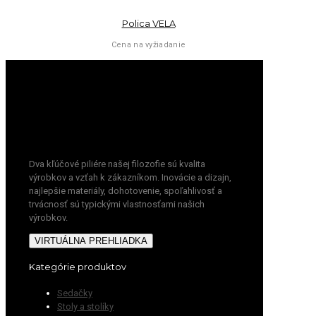
Polica VELA
Cena na vyžiadanie
Dva kľúčové piliére našej filozofie sú kvalita
výrobkov a vzťah k zákazníkom. Inovácie a dizajn,
najlepšie materiály, dohotovenie, spoľahlivosť a
trvácnosť sú typickými vlastnosťami našich
výrobkov.
VIRTUÁLNA PREHLIADKA
Kategórie produktov
Sedačky
Stoly a stolíky