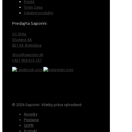
Kreslá
Tonin Casa
Ostatné produkty
Predajňa Saporini
OC Styla
Studená 4A
821 04 Bratislava
shop@saporini.sk
+421 904 613 137
© 2026 Saporini. Všetky práva vyhradené.
Novinky
Predajne
GDPR
Kontakt