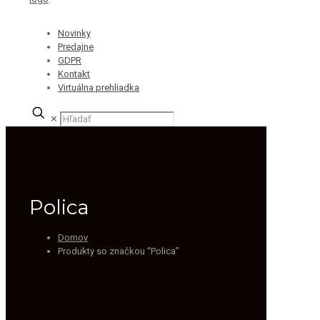
Novinky
Predajne
GDPR
Kontakt
Virtuálna prehliadka
✕
Polica
Domov
Produkty so značkou “Polica”