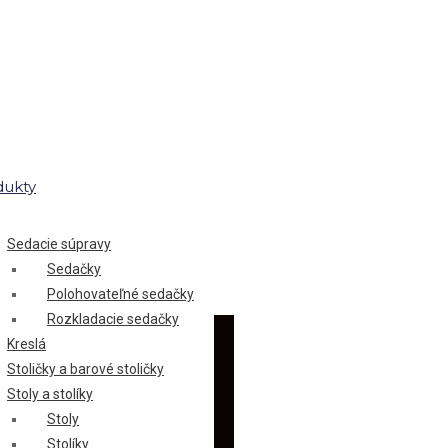
dukty
Sedacie súpravy
Sedačky
Polohovateľné sedačky
Rozkladacie sedačky
Kreslá
Stoličky a barové stoličky
Stoly a stolíky
Stoly
Stolíky