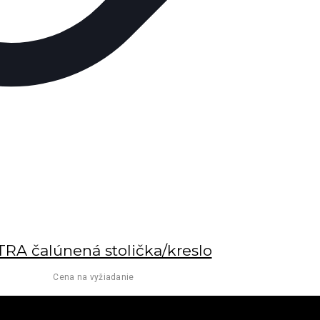
RA čalúnená stolička/kreslo
Cena na vyžiadanie