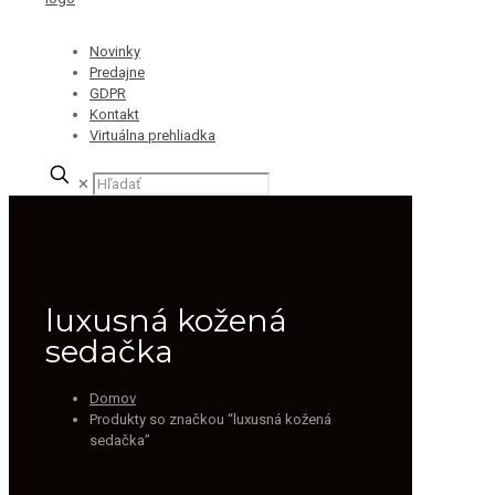
Novinky
Predajne
GDPR
Kontakt
Virtuálna prehliadka
✕
luxusná kožená
sedačka
Domov
Produkty so značkou “luxusná kožená
sedačka”