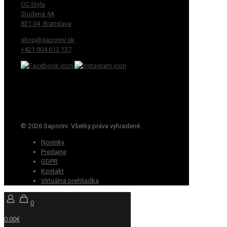
OC Styla
Studená 4A
821 04 Bratislava
shop@saporini.sk
+421 904 613 137
© 2026 Saporini. Všetky práva vyhradené.
Novinky
Predajne
GDPR
Kontakt
Virtuálna prehliadka
0
0.00€