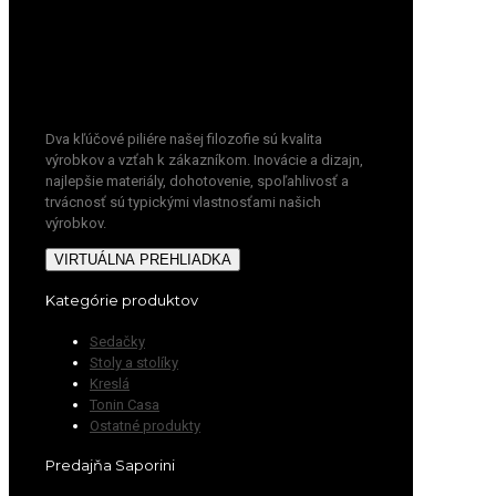
Dva kľúčové piliére našej filozofie sú kvalita
výrobkov a vzťah k zákazníkom. Inovácie a dizajn,
najlepšie materiály, dohotovenie, spoľahlivosť a
trvácnosť sú typickými vlastnosťami našich
výrobkov.
VIRTUÁLNA PREHLIADKA
Kategórie produktov
Sedačky
Stoly a stolíky
Kreslá
Tonin Casa
Ostatné produkty
Predajňa Saporini