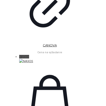
CANOVA
Cena na vyžiadanie
V zľave