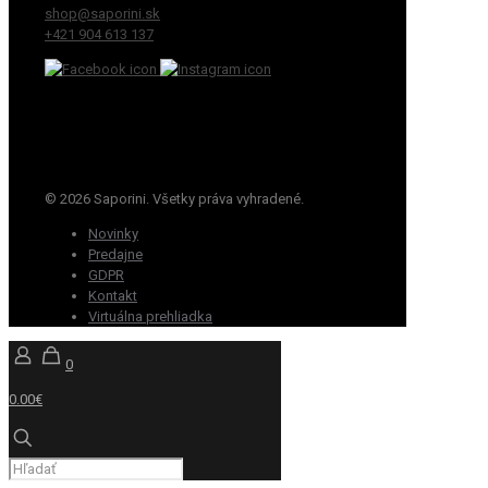
shop@saporini.sk
+421 904 613 137
© 2026 Saporini. Všetky práva vyhradené.
Novinky
Predajne
GDPR
Kontakt
Virtuálna prehliadka
0
0.00€