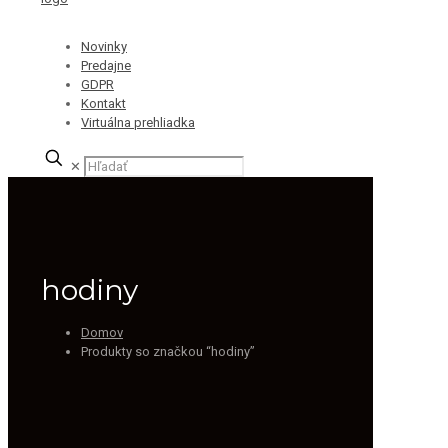
Novinky
Predajne
GDPR
Kontakt
Virtuálna prehliadka
✕
hodiny
Domov
Produkty so značkou “hodiny”