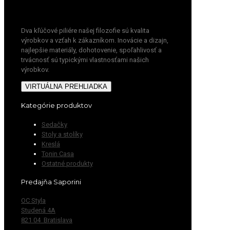
Dva kľúčové piliére našej filozofie sú kvalita
výrobkov a vzťah k zákazníkom. Inovácie a dizajn,
najlepšie materiály, dohotovenie, spoľahlivosť a
trvácnosť sú typickými vlastnosťami našich
výrobkov.
VIRTUÁLNA PREHLIADKA
Kategórie produktov
Sedačky
Stoly a stolíky
Kreslá
Tonin Casa
Ostatné produkty
Predajňa Saporini
OC Styla
Studená 4A
821 04 Bratislava