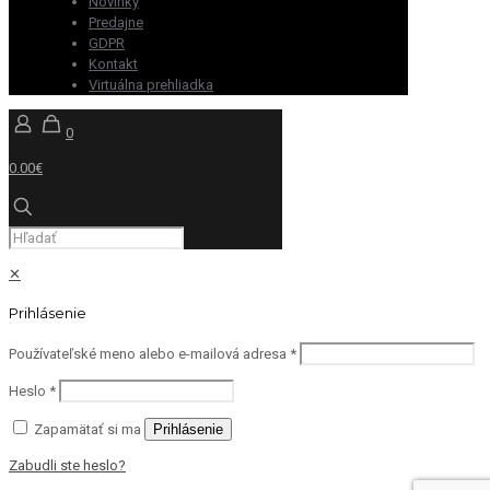
Novinky
Predajne
GDPR
Kontakt
Virtuálna prehliadka
0
0.00€
✕
Prihlásenie
Používateľské meno alebo e-mailová adresa
*
Heslo
*
Zapamätať si ma
Prihlásenie
Zabudli ste heslo?