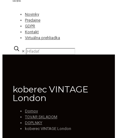
Novinky
Predajne
GDPR
Kontakt
Virtuálna prehliadka
✕
koberec VINTAGE
London
Domov
TOVAR SKLADOM
DOPLNKY
koberec VINTAGE London