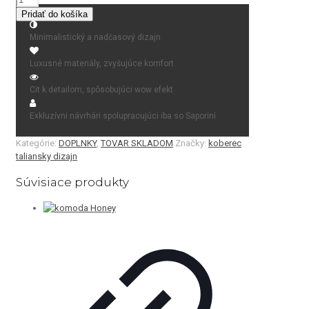
koberec
Pridať do košíka
VINTAGE
London
Minimalistický a nadčasový dizajn
Luxusné materiály, zvyšujúce komfort
Cit k detailom, spôsobujúci wow efekt
Exkluzívni návrhári spolupracujúci iba so Saporini
Kategórie:
DOPLNKY
,
TOVAR SKLADOM
Značky:
koberec
taliansky dizajn
Súvisiace produkty